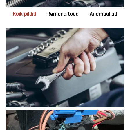
Kõik pildid
Remonditööd
Anomaaliad