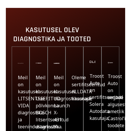
KASUTUSEL OLEV
DIAGNOSTIKA JA TOOTED
Troost
Troost
Meil
Meil
Meil
Oleme
Auto
Auto
on
on
on
sertifitseeritud
on
on
kasutusel
kasutusel
kasutusel
ALLDATA
sertifitseeritud
aegade
LITSENTSEERITUD
Uue
diagnostikaseade
kasutaja.
Solera
algusest
VIDA
põlvkonna
Launch
Autodata
ametlik
diagnostika-
BOSCH
X-
kasutaja.
Castrol’i
ja
litsentseeritud
431
toodete
teenindustarkvara.
diagnostika.
V.