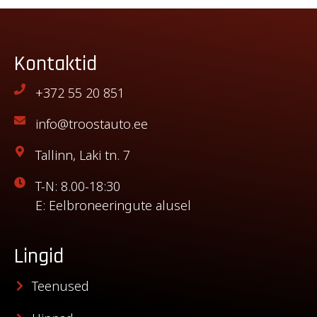
Kontaktid
+372 55 20 851
info@troostauto.ee
Tallinn, Laki tn. 7
T-N: 8.00-18:30
E: Eelbroneeringute alusel
Lingid
Teenused