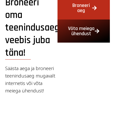
Broneeri
Broneeri
aeg
oma
teenindusaeg
Võta meiega
ühendust
veebis juba
täna!
Säästa aega ja broneeri
teenindusaeg mugavalt
internetis või võta
meiega ühendust!