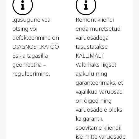
Igasugune vea
Remont kliendi
otsing või
enda muretsetud
defekteerimine on
varuosadega
DIAGNOSTIKATÖÖ
tasustatakse
Esi-ja tagasilla
KALLIMALT.
geomeetria –
Vältimaks liigset
reguleerimine.
ajakulu ning
garanteerimaks, et
vajalikud varuosad
on õiged ning
varuosadele oleks
ka garantii,
soovitame kliendil
ise mitte varuosade