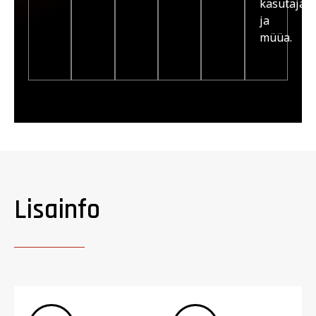
kasutaja
ja
müüa.
Lisainfo