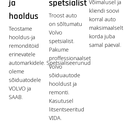
ja
spetsialist
Võimalusel ja
kliendi soovi
hooldus
Troost auto
korral auto
on sõltumatu
maksimaalselt
Teostame
Volvo
korda juba
hooldus-ja
spetsialist.
samal päeval.
remonditöid
Pakume
erinevatele
proffessionaalset
automarkidele. Spetsialiseerunud
Volvo
oleme
sõiduautode
sõiduatodele
hooldust ja
VOLVO ja
remonti.
SAAB.
Kasutusel
litsentseeritud
VIDA.