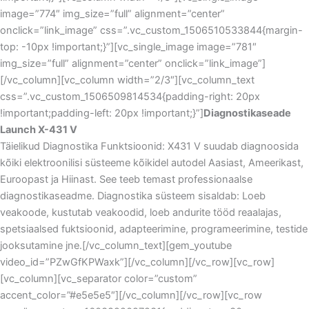
image=”774″ img_size=”full” alignment=”center”
onclick=”link_image” css=”.vc_custom_1506510533844{margin-
top: -10px !important;}”][vc_single_image image=”781″
img_size=”full” alignment=”center” onclick=”link_image”]
[/vc_column][vc_column width=”2/3″][vc_column_text
css=”.vc_custom_1506509814534{padding-right: 20px
!important;padding-left: 20px !important;}”]
Diagnostikaseade
Launch X-431 V
Täielikud Diagnostika Funktsioonid: X431 V suudab diagnoosida
kõiki elektroonilisi süsteeme kõikidel autodel Aasiast, Ameerikast,
Euroopast ja Hiinast. See teeb temast professionaalse
diagnostikaseadme. Diagnostika süsteem sisaldab: Loeb
veakoode, kustutab veakoodid, loeb andurite tööd reaalajas,
spetsiaalsed fuktsioonid, adapteerimine, programeerimine, testide
jooksutamine jne.[/vc_column_text][gem_youtube
video_id=”PZwGfKPWaxk”][/vc_column][/vc_row][vc_row]
[vc_column][vc_separator color=”custom”
accent_color=”#e5e5e5″][/vc_column][/vc_row][vc_row