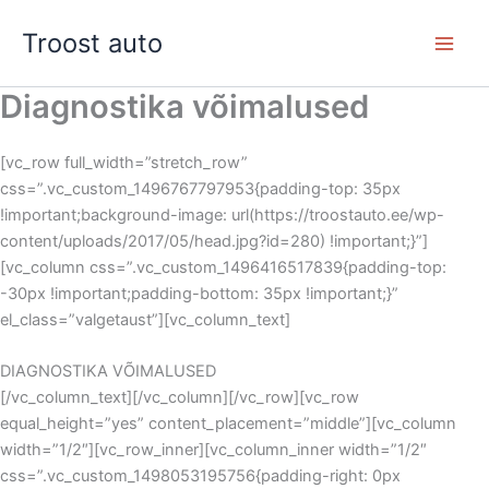
Skip
Troost auto
to
content
Diagnostika võimalused
[vc_row full_width=”stretch_row”
css=”.vc_custom_1496767797953{padding-top: 35px
!important;background-image: url(https://troostauto.ee/wp-
content/uploads/2017/05/head.jpg?id=280) !important;}”]
[vc_column css=”.vc_custom_1496416517839{padding-top:
-30px !important;padding-bottom: 35px !important;}”
el_class=”valgetaust”][vc_column_text]
DIAGNOSTIKA VÕIMALUSED
[/vc_column_text][/vc_column][/vc_row][vc_row
equal_height=”yes” content_placement=”middle”][vc_column
width=”1/2″][vc_row_inner][vc_column_inner width=”1/2″
css=”.vc_custom_1498053195756{padding-right: 0px