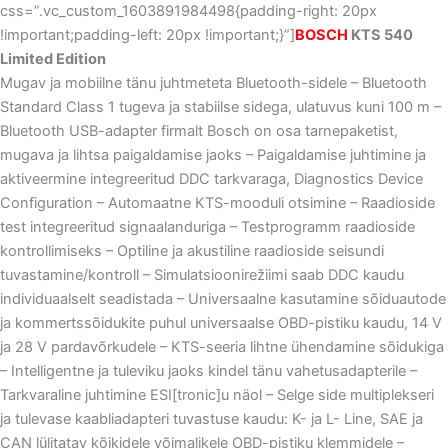
css=”.vc_custom_1603891984498{padding-right: 20px
!important;padding-left: 20px !important;}”]
BOSCH
KTS 540
Limited Edition
Mugav ja mobiilne tänu juhtmeteta Bluetooth-sidele – Bluetooth
Standard Class 1 tugeva ja stabiilse sidega, ulatuvus kuni 100 m –
Bluetooth USB-adapter firmalt Bosch on osa tarnepaketist,
mugava ja lihtsa paigaldamise jaoks – Paigaldamise juhtimine ja
aktiveermine integreeritud DDC tarkvaraga, Diagnostics Device
Configuration – Automaatne KTS-mooduli otsimine – Raadioside
test integreeritud signaalanduriga – Testprogramm raadioside
kontrollimiseks – Optiline ja akustiline raadioside seisundi
tuvastamine/kontroll – Simulatsioonirežiimi saab DDC kaudu
individuaalselt seadistada – Universaalne kasutamine sõiduautode
ja kommertssõidukite puhul universaalse OBD-pistiku kaudu, 14 V
ja 28 V pardavõrkudele – KTS-seeria lihtne ühendamine sõidukiga
– Intelligentne ja tuleviku jaoks kindel tänu vahetusadapterile –
Tarkvaraline juhtimine ESI[tronic]u näol – Selge side multiplekseri
ja tulevase kaabliadapteri tuvastuse kaudu: K- ja L- Line, SAE ja
CAN lülitatav kõikidele võimalikele OBD-pistiku klemmidele –