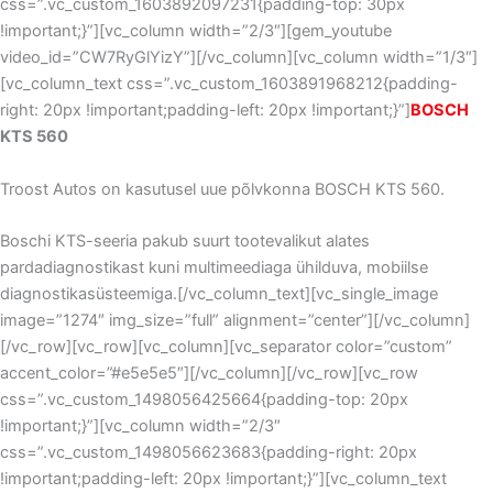
css=”.vc_custom_1603892097231{padding-top: 30px
!important;}”][vc_column width=”2/3″][gem_youtube
video_id=”CW7RyGlYizY”][/vc_column][vc_column width=”1/3″]
[vc_column_text css=”.vc_custom_1603891968212{padding-
right: 20px !important;padding-left: 20px !important;}”]
BOSCH
KTS 560
Troost Autos on kasutusel uue põlvkonna BOSCH KTS 560.
Boschi KTS-seeria pakub suurt tootevalikut alates
pardadiagnostikast kuni multimeediaga ühilduva, mobiilse
diagnostikasüsteemiga.[/vc_column_text][vc_single_image
image=”1274″ img_size=”full” alignment=”center”][/vc_column]
[/vc_row][vc_row][vc_column][vc_separator color=”custom”
accent_color=”#e5e5e5″][/vc_column][/vc_row][vc_row
css=”.vc_custom_1498056425664{padding-top: 20px
!important;}”][vc_column width=”2/3″
css=”.vc_custom_1498056623683{padding-right: 20px
!important;padding-left: 20px !important;}”][vc_column_text