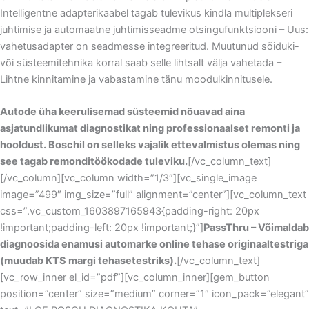
Intelligentne adapterikaabel tagab tulevikus kindla multiplekseri
juhtimise ja automaatne juhtimisseadme otsingufunktsiooni – Uus:
vahetusadapter on seadmesse integreeritud. Muutunud sõiduki-
või süsteemitehnika korral saab selle lihtsalt välja vahetada –
Lihtne kinnitamine ja vabastamine tänu moodulkinnitusele.
Autode üha keerulisemad süsteemid nõuavad aina
asjatundlikumat diagnostikat ning professionaalset remonti ja
hooldust. Boschil on selleks vajalik ettevalmistus olemas ning
see tagab remonditöökodade tuleviku.
[/vc_column_text]
[/vc_column][vc_column width=”1/3″][vc_single_image
image=”499″ img_size=”full” alignment=”center”][vc_column_text
css=”.vc_custom_1603897165943{padding-right: 20px
!important;padding-left: 20px !important;}”]
PassThru – Võimaldab
diagnoosida enamusi automarke online tehase originaaltestriga
(muudab KTS margi tehasetestriks).
[/vc_column_text]
[vc_row_inner el_id=”pdf”][vc_column_inner][gem_button
position=”center” size=”medium” corner=”1″ icon_pack=”elegant”