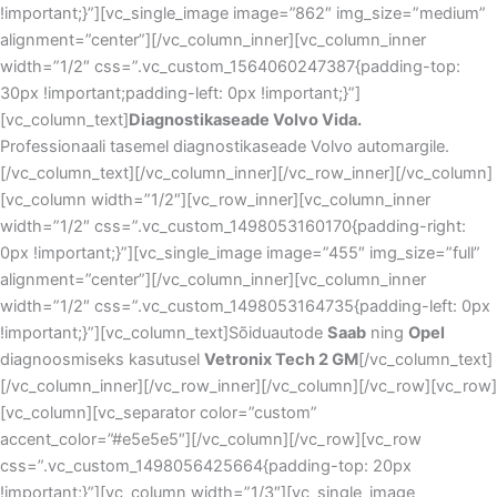
!important;}”][vc_single_image image=”862″ img_size=”medium”
alignment=”center”][/vc_column_inner][vc_column_inner
width=”1/2″ css=”.vc_custom_1564060247387{padding-top:
30px !important;padding-left: 0px !important;}”]
[vc_column_text]
Diagnostikaseade Volvo Vida.
Professionaali tasemel diagnostikaseade Volvo automargile.
[/vc_column_text][/vc_column_inner][/vc_row_inner][/vc_column]
[vc_column width=”1/2″][vc_row_inner][vc_column_inner
width=”1/2″ css=”.vc_custom_1498053160170{padding-right:
0px !important;}”][vc_single_image image=”455″ img_size=”full”
alignment=”center”][/vc_column_inner][vc_column_inner
width=”1/2″ css=”.vc_custom_1498053164735{padding-left: 0px
!important;}”][vc_column_text]Sõiduautode
Saab
ning
Opel
diagnoosmiseks kasutusel
Vetronix Tech 2 GM
[/vc_column_text]
[/vc_column_inner][/vc_row_inner][/vc_column][/vc_row][vc_row]
[vc_column][vc_separator color=”custom”
accent_color=”#e5e5e5″][/vc_column][/vc_row][vc_row
css=”.vc_custom_1498056425664{padding-top: 20px
!important;}”][vc_column width=”1/3″][vc_single_image